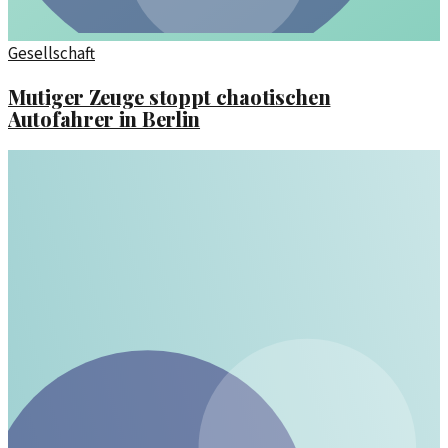
Gesellschaft
Mutiger Zeuge stoppt chaotischen
Autofahrer in Berlin