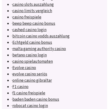
·
casino slots auszahlung
·
casino limits vergleich
·
casino freispiele
·
beep beep casino bonus
·
cashed casino login
·
bitcoin casino vodds auszahlung
·
Echtgeld casino bonus
·
malta gaming authority casino
·
betano casino login
·
casino spielautomaten
·
Evolve casino
·
evolve casino seriös
·
online casino gibraltar
·
F1 casino
·
f1 casino freispiele
·
baden baden casino bonus
·
robocat casino login