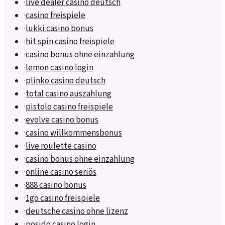
·
live dealer casino deutsch
·
casino freispiele
·
lukki casino bonus
·
hit spin casino freispiele
·
casino bonus ohne einzahlung
·
lemon casino login
·
plinko casino deutsch
·
total casino auszahlung
·
pistolo casino freispiele
·
evolve casino bonus
·
casino willkommensbonus
·
live roulette casino
·
casino bonus ohne einzahlung
·
online casino seriös
·
888 casino bonus
·
1go casino freispiele
·
deutsche casino ohne lizenz
·
posido casino login