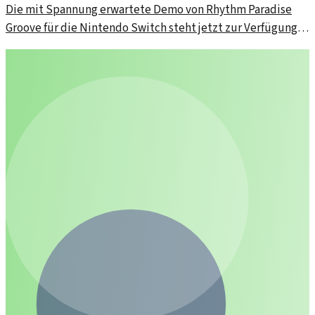
Die mit Spannung erwartete Demo von Rhythm Paradise
Groove für die Nintendo Switch steht jetzt zur Verfügung.
Spielerinnen und Spieler können sich auf ein fesselndes
Rhythmusabenteuer freuen.