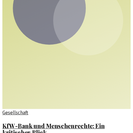
Gesellschaft
KfW-Bank und Menschenrechte: Ein
kritischer Blick