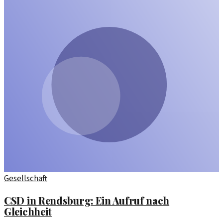
Gesellschaft
CSD in Rendsburg: Ein Aufruf nach
Gleichheit